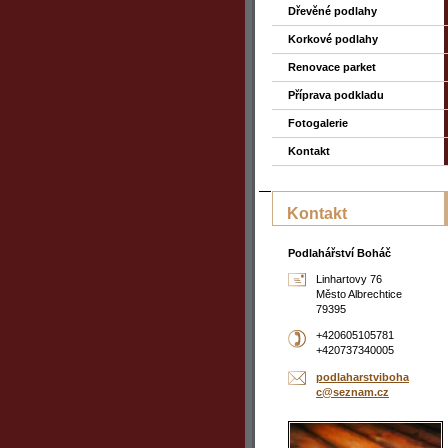
Dřevěné podlahy
Korkové podlahy
Renovace parket
Příprava podkladu
Fotogalerie
Kontakt
Kontakt
Podlahářství Boháč
Linhartovy 76
Město Albrechtice
79395
+420605105781
+420737340005
podlahar
stviboha
c@seznam
.cz