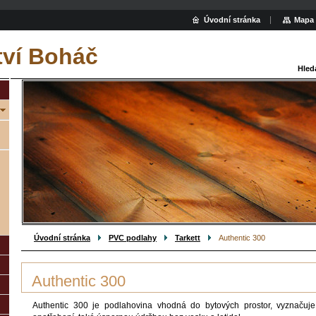
Úvodní stránka
Mapa 
tví Boháč
Hled
Úvodní stránka
PVC podlahy
Tarkett
Authentic 300
Authentic 300
Authentic 300 je podlahovina vhodná do bytových prostor, vyznačuje