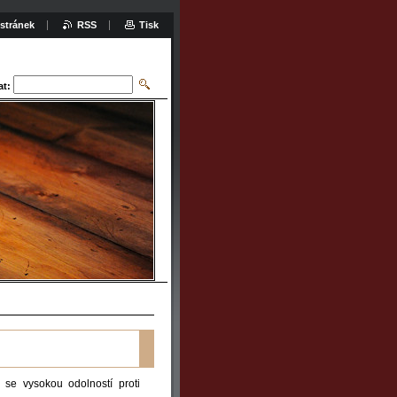
stránek
RSS
Tisk
at:
 se vysokou odolností proti