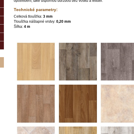
opotřebení, také úspornou údržbou bez vosku a letidel.
Technické parametry:
Celková tloušťka:
3 mm
Tloušťka nášlapné vrstvy:
0,20 mm
Šířka:
4 m