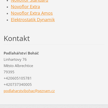
Novoflor Extra
Novoflor Extra Amos
Elektrostatik Dynamik
Kontakt
Podlahářství Boháč
Linhartovy 76
Město Albrechtice
79395
+420605105781
+420737340005
podlahar
stviboha
c@seznam
.cz