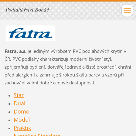
Podlahářství Boháč
Fatra, a.s.
je jediným výrobcem PVC podlahových krytin v
ČR. PVC podlahy charakterizují moderní životní styl,
zpříjemňují bydlení, dotvářejí zdravé a čisté prostředí, chrání
před alergiemi a zahrnuje širokou škálu barev a vzorů při
zachování velmi dobré cenové dostupnosti.
Star
Dual
Domo
Modul
Praktik
Novoflor Standard